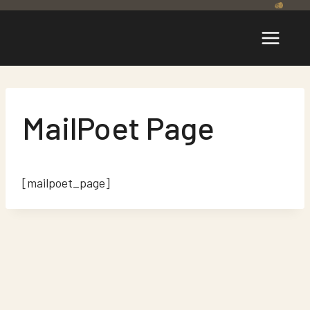
Zum
Inhalt
springen
MailPoet Page
[mailpoet_page]