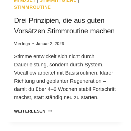
MINDSET
|
STIMMHYGIENE
|
U
STIMMROUTINE
F
&
Drei Prinzipien, die aus guten
A
L
Vorsätzen Stimmroutine machen
L
T
Von
Inga
Januar 2, 2026
A
G
Stimme entwickelt sich nicht durch
–
Dauerleistung, sondern durch System.
T
Vocalflow arbeitet mit Basisroutinen, klarer
E
Richtung und geplanter Regeneration –
I
damit du über 4–6 Wochen stabil Fortschritt
L
I
machst, statt ständig neu zu starten.
D
WEITERLESEN
R
E
I