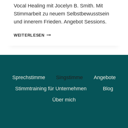
T
Vocal Healing mit Jocelyn B. Smith. Mit
E
Stimmarbeit zu neuem Selbstbewusstsein
N
und innerem Frieden. Angebot Sessions.
V
O
V
R
WEITERLESEN
O
S
C
Ä
A
T
L
Z
-
E
H
N
Sprechstimme
Singstimme
Angebote
E
S
A
T
Stimmtraining für Unternehmen
Blog
L
I
Über mich
I
M
N
M
G
R
O
U