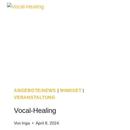
P
R
I
N
Z
I
P
I
E
N
,
D
I
ANGEBOTE/NEWS
|
MINDSET
|
E
VERANSTALTUNG
A
U
Vocal-Healing
S
G
Von
Inga
April 8, 2024
U