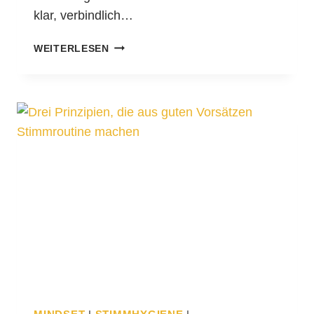
klar, verbindlich…
S
WEITERLESEN
P
R
E
C
H
S
T
I
M
M
E
I
N
B
E
R