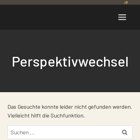
Zum
Inhalt
springen
Perspektivwechsel
Das Gesuchte konnte leider nicht gefunden werden.
Vielleicht hilft die Suchfunktion.
Suchen
nach: