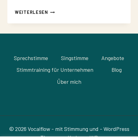
BLACK
WEITERLESEN
FRIDAY
–
ANGEBOTE
UND
FORMATE
Sprechstimme
Singstimme
Angebote
Stimmtraining für Unternehmen
Blog
Über mich
© 2026 Vocalflow - mit Stimmung und - WordPress
Theme von
Kadence WP