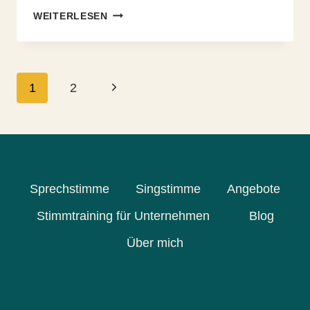
GRUPPENFLOW
WEITERLESEN
#5
–
ACHTSAMKEIT
Seitennavigation
Nächste
1
2
Seite
Sprechstimme
Singstimme
Angebote
Stimmtraining für Unternehmen
Blog
Über mich