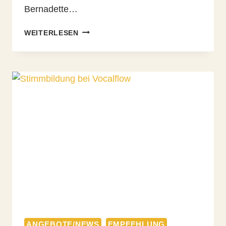
Bernadette…
GRUPPENFLOW
WEITERLESEN
#5
–
REFLEXION
ANGEBOTE/NEWS
EMPFEHLUNG